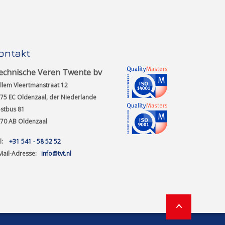
ontakt
echnische Veren Twente bv
llem Vleertmanstraat 12
75 EC Oldenzaal, der Niederlande
stbus 81
70 AB Oldenzaal
el:
+31 541 - 58 52 52
Mail-Adresse:
info@tvt.nl
›