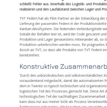
schließt Fehler aus. Innerhalb des Logistik- und Produ
realisieren und den Laufabstand zwischen Lager und Pr
TVT Federn hat als Pilot-Partner an der Entwicklung der 
Lieferung der passenden Federn in der Produktionskette
Kanban Abrufsystem. Die federnden Verbindungsteile we
Sobald der Behälter leer ist, wird der Code gescannt u
Produktion und Lager genauestens miteinander ab, so d
Produktion unterbrochen werden muss. Ein prägnantes Bes
Bosch an TVT, so dass alle Produkte von TVT Federn inn
bereitstehen.
Konstruktive Zusammenarb
‘Durch den unbürokratischen und selbstverständlichen K
vorausdenkend mitgedacht, damit die automatisierten Pr
dem in Twente so typisch technischen und organisatorisc
logistischen Teil des Prozesses gemacht hat. Diese Art d
technologischen Teil der nachhaltigen Zusammenarbeit 
kann dazu nur aus meiner Sicht als Prozess-Verantwortl
funktionieren reibungslos. Wir brauchen uns um nichts z