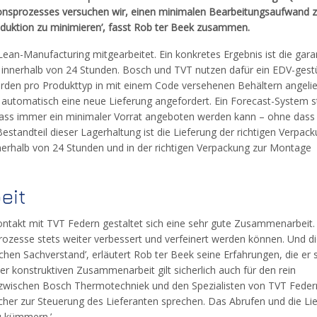
ktionsprozesses versuchen wir, einen minimalen Bearbeitungsaufwand 
oduktion zu minimieren’, fasst Rob ter Beek zusammen.
Lean-Manufacturing mitgearbeitet. Ein konkretes Ergebnis ist die gara
 innerhalb von 24 Stunden. Bosch und TVT nutzen dafür ein EDV-gest
rden pro Produkttyp in mit einem Code versehenen Behältern angelief
nd automatisch eine neue Lieferung angefordert. Ein Forecast-System 
ass immer ein minimaler Vorrat angeboten werden kann – ohne dass 
tandteil dieser Lagerhaltung ist die Lieferung der richtigen Verpac
erhalb von 24 Stunden und in der richtigen Verpackung zur Montage
eit
ontakt mit TVT Federn gestaltet sich eine sehr gute Zusammenarbeit.
ozesse stets weiter verbessert und verfeinert werden können. Und di
hen Sachverstand’, erläutert Rob ter Beek seine Erfahrungen, die er s
er konstruktiven Zusammenarbeit gilt sicherlich auch für den rein
zwischen Bosch Thermotechniek und den Spezialisten von TVT Federn.
icher zur Steuerung des Lieferanten sprechen. Das Abrufen und die Li
u kümmern.’