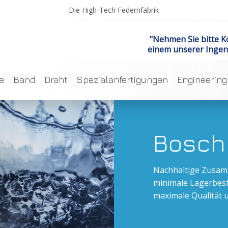
Die High-Tech Federnfabrik
"Nehmen Sie bitte K
einem unserer Ingen
e
Band
Draht
Spezialanfertigungen
Engineering
Bosch
Nachhaltige Zusam
minimale Lagerbes
maximale Qualität u