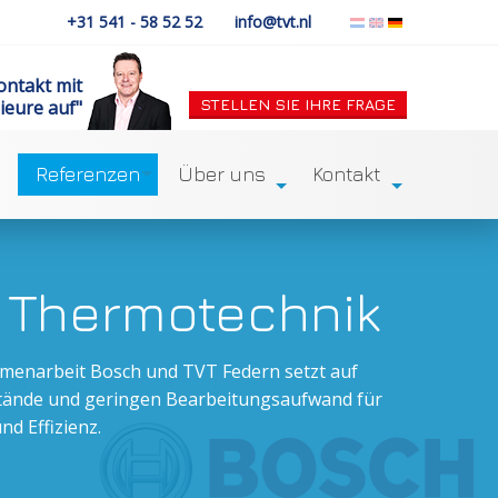
+31 541 - 58 52 52
info@tvt.nl
ontakt mit
STELLEN SIE IHRE FRAGE
ieure auf"
Über uns
Kontakt
Referenzen
 Thermotechnik
menarbeit Bosch und TVT Federn setzt auf
tände und geringen Bearbeitungsaufwand für
nd Effizienz.