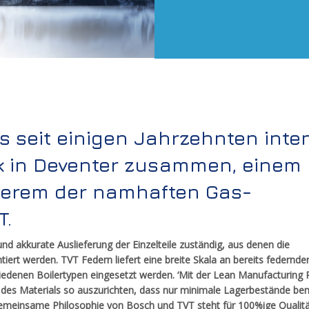
s seit einigen Jahrzehnten inte
k in Deventer zusammen, einem
derem der namhaften Gas-
T.
und akkurate Auslieferung der Einzelteile zuständig, aus denen die
rt werden. TVT Federn liefert eine breite Skala an bereits federnde
hiedenen Boilertypen eingesetzt werden. ‘Mit der Lean Manufacturing 
 des Materials so auszurichten, dass nur minimale Lagerbestände ben
emeinsame Philosophie von Bosch und TVT steht für 100%ige Qualit