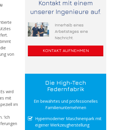
Kontakt mit einem
zu
unserer Ingenieure auf.
ntierte
Innerhalb eines
ütztes
Arbeitstages eine
ert.
Nachricht.
stimmt
die
KONTAKT AUFNEHMEN
kung von
Die High-Tech
Federnfabrik
 Es wird
es mit
Ein bewährtes und professionelles
peziell im
Familienunternehmen
 ‘Ich
Hypermoderner Maschinenpark mit
eferungen
eigener Werkzeugherstellung