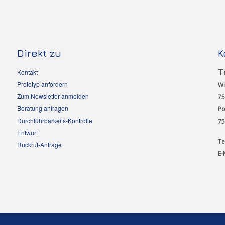
Direkt zu
K
T
Kontakt
Prototyp anfordern
Wi
Zum Newsletter anmelden
75
Beratung anfragen
Po
Durchführbarkeits-Kontrolle
75
Entwurf
T
Rückruf-Anfrage
E-